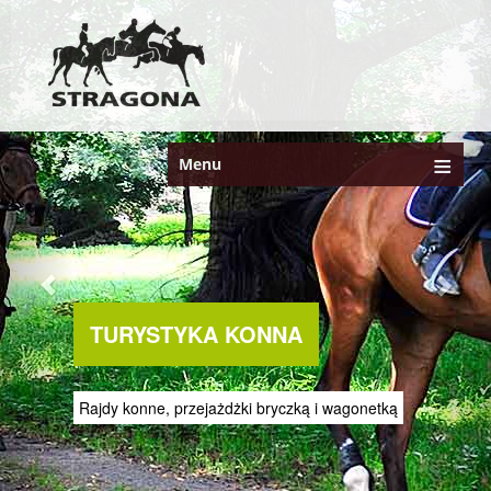
Menu
TURYSTYKA KONNA
Rajdy konne, przejażdżki bryczką i wagonetką