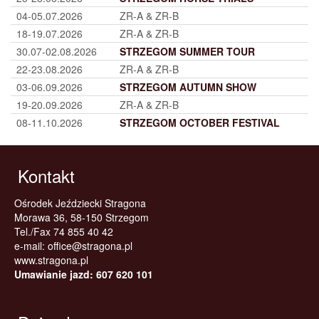
04-05.07.2026
ZR-A & ZR-B
18-19.07.2026
ZR-A & ZR-B
30.07-02.08.2026
STRZEGOM SUMMER TOUR
22-23.08.2026
ZR-A & ZR-B
03-06.09.2026
STRZEGOM AUTUMN SHOW
19-20.09.2026
ZR-A & ZR-B
08-11.10.2026
STRZEGOM OCTOBER FESTIVAL
Kontakt
Ośrodek Jeździecki Stragona
Morawa 36, 58-150 Strzegom
Tel./Fax 74 855 40 42
e-mail:
office@stragona.pl
www.stragona.pl
Umawianie jazd: 607 620 101